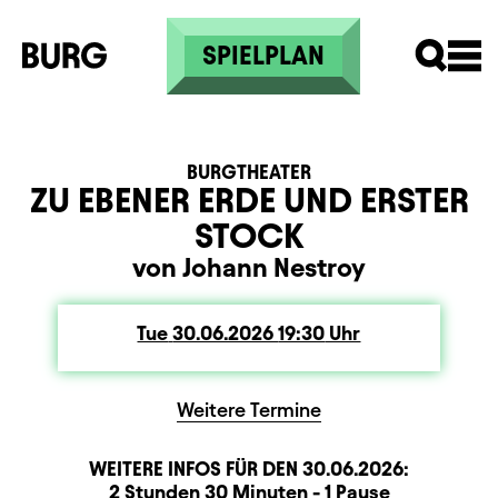
Skip to main content
SPIELPLAN
BURGTHEATER
ZU EBENER ERDE UND ERSTER
STOCK
von Johann Nestroy
Tue
Tuesday
30.06.2026
19:30
Uhr
Weitere Termine
WEITERE INFOS FÜR DEN
30.06.2026
:
Dauer und Pausen
Beschreibung
Information
2 Stunden 30 Minuten - 1 Pause