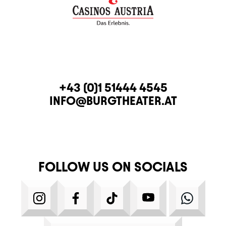
CONTACT
TELEPHONE
+43 (0)1 51444 4545
E-MAIL
INFO@BURGTHEATER.AT
FOLLOW US ON SOCIALS
INSTAGRAM
FACEBOOK
TIKTOK
YOUTUBE
WHATS