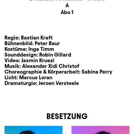
Sitzplan
A
Zusatzinformation
Abo 1
Regie:
Bastian Kraft
Bühnenbild:
Peter Baur
Kostüme:
Inga Timm
Sounddesign:
Robin Gillard
Video:
Jasmin Kruezi
Musik:
Alexander Xidi Christof
Choreographie & Körperarbeit:
Sabina Perry
Licht:
Marcus Loran
Dramaturgie:
Jeroen Versteele
BESETZUNG