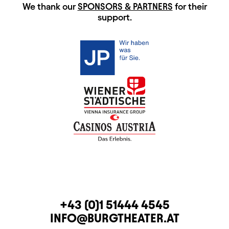
HAUPTSPONSOREN
We thank our
SPONSORS & PARTNERS
for their
support.
CONTACT
TELEPHONE
+43 (0)1 51444 4545
E-MAIL
INFO@BURGTHEATER.AT