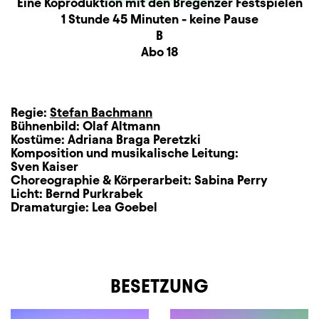
Produktionspartner
Beschreibung
Information
Eine Koproduktion mit den Bregenzer Festspielen
Dauer und Pausen
1 Stunde 45 Minuten - keine Pause
Sitzplan
B
Zusatzinformation
Abo 18
Regie:
Stefan Bachmann
Bühnenbild:
Olaf Altmann
Kostüme:
Adriana Braga Peretzki
Komposition und musikalische Leitung:
Sven Kaiser
Choreographie & Körperarbeit:
Sabina Perry
Licht:
Bernd Purkrabek
Dramaturgie:
Lea Goebel
BESETZUNG