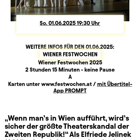
So.
Sonntag
01.06.2025
19:30
Uhr
WEITERE INFOS FÜR DEN
01.06.2025
:
WIENER FESTWOCHEN
Produktionspartner
Beschreibung
Information
Wiener Festwochen 2025
Dauer und Pausen
2 Stunden 15 Minuten - keine Pause
Sitzplan
A
Zusatzinformation
Karten unter www.festwochen.at /
mit Übertitel-
App PROMPT
„Wenn man’s in Wien aufführt, wird’s
sicher der größte Theaterskandal der
Zweiten Republik!“ Als Elfriede Jelinek