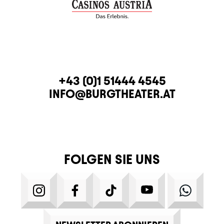
KONTAKT
TELEFON
+43 (0)1 51444 4545
E-MAIL
INFO@BURGTHEATER.AT
FOLGEN SIE UNS
INSTAGRAM
FACEBOOK
TIKTOK
YOUTUBE
WHATS