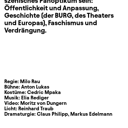
szenisches Panoptikum sein:
Öffentlichkeit und Anpassung,
Geschichte (der BURG, des Theaters
und Europas), Faschismus und
Verdrängung.
Regie:
Milo Rau
Bühne:
Anton Lukas
Kostüme:
Cedric Mpaka
Musik:
Elia Rediger
Video:
Moritz von Dungern
Licht:
Reinhard Traub
Dramaturgie:
Claus Philipp
,
Markus Edelmann