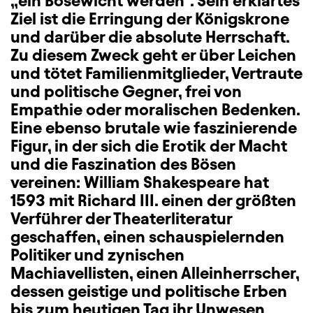
„ein Bösewicht werden“. Sein erklärtes
Ziel ist die Erringung der Königskrone
und darüber die absolute Herrschaft.
Zu diesem Zweck geht er über Leichen
und tötet Familienmitglieder, Vertraute
und politische Gegner, frei von
Empathie oder moralischen Bedenken.
Eine ebenso brutale wie faszinierende
Figur, in der sich die Erotik der Macht
und die Faszination des Bösen
vereinen: William Shakespeare hat
1593 mit Richard III. einen der größten
Verführer der Theaterliteratur
geschaffen, einen schauspielernden
Politiker und zynischen
Machiavellisten, einen Alleinherrscher,
dessen geistige und politische Erben
bis zum heutigen Tag ihr Unwesen