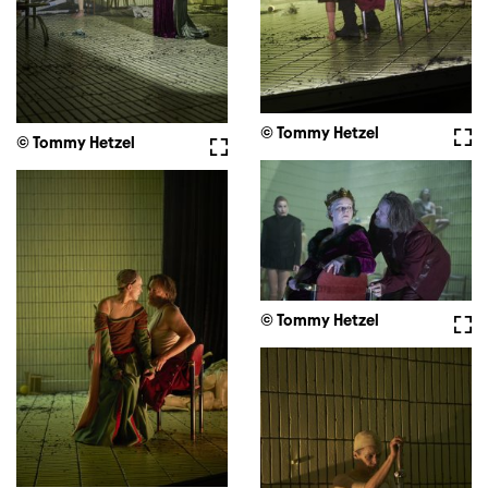
© Tommy Hetzel
Voll
© Tommy Hetzel
Vollbild
© Tommy Hetzel
Voll