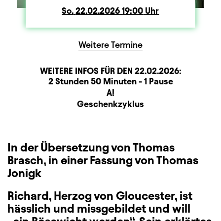
So.
Sonntag
22.02.2026
19:00
Uhr
Weitere Termine
WEITERE INFOS FÜR DEN
22.02.2026
:
Dauer und Pausen
Beschreibung
Information
2 Stunden 50 Minuten - 1 Pause
Sitzplan
A!
Zusatzinformation
Geschenkzyklus
In der Übersetzung von Thomas
Brasch, in einer Fassung von Thomas
Jonigk
Richard, Herzog von Gloucester, ist
hässlich und missgebildet und will