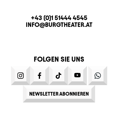
KONTAKT
TELEFON
+43 (0)1 51444 4545
E-MAIL
INFO@BURGTHEATER.AT
FOLGEN SIE UNS
INSTAGRAM
FACEBOOK
TIKTOK
YOUTUBE
WHATS
NEWSLETTER ABONNIEREN