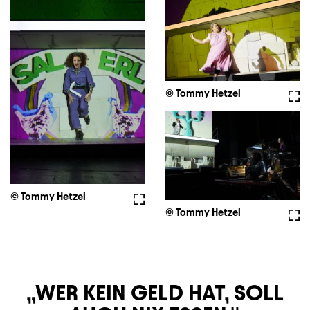
© Tommy Hetzel
Voll
© Tommy Hetzel
Vollbild
© Tommy Hetzel
Voll
WER KEIN GELD HAT, SOLL