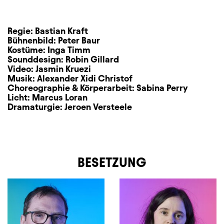
Regie:
Bastian Kraft
Bühnenbild:
Peter Baur
Kostüme:
Inga Timm
Sounddesign:
Robin Gillard
Video:
Jasmin Kruezi
Musik:
Alexander Xidi Christof
Choreographie & Körperarbeit:
Sabina Perry
Licht:
Marcus Loran
Dramaturgie:
Jeroen Versteele
BESETZUNG