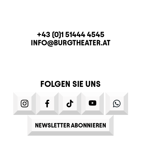
KONTAKT
TELEFON
+43 (0)1 51444 4545
E-MAIL
INFO@BURGTHEATER.AT
FOLGEN SIE UNS
INSTAGRAM
FACEBOOK
TIKTOK
YOUTUBE
WHATS
NEWSLETTER ABONNIEREN