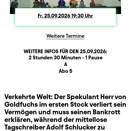
Fr.
Freitag
25.09.2026
19:30
Uhr
Weitere Termine
WEITERE INFOS FÜR DEN
25.09.2026
:
Dauer und Pausen
Beschreibung
Information
2 Stunden 30 Minuten - 1 Pause
Sitzplan
A
Zusatzinformation
Abo 5
Verkehrte Welt: Der Spekulant Herr von
Goldfuchs im ersten Stock verliert sein
Vermögen und muss seinen Bankrott
erklären, während der mittellose
Tagschreiber Adolf Schlucker zu