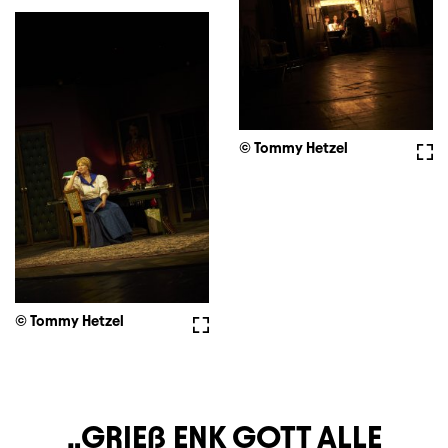
© Tommy Hetzel
Voll
© Tommy Hetzel
Vollbild
GRIEß ENK GOTT ALLE