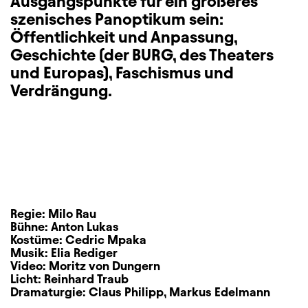
Ausgangspunkte für ein größeres
szenisches Panoptikum sein:
Öffentlichkeit und Anpassung,
Geschichte (der BURG, des Theaters
und Europas), Faschismus und
Verdrängung.
Regie:
Milo Rau
Bühne:
Anton Lukas
Kostüme:
Cedric Mpaka
Musik:
Elia Rediger
Video:
Moritz von Dungern
Licht:
Reinhard Traub
Dramaturgie:
Claus Philipp
,
Markus Edelmann