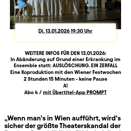
Di.
Dienstag
13.01.2026
19:30
Uhr
WEITERE INFOS FÜR DEN
13.01.2026
:
Änderung
Beschreibung
Information
In Abänderung auf Grund einer Erkrankung im
Ensemble statt: AUSLÖSCHUNG. EIN ZERFALL
Produktionspartner
Eine Koproduktion mit den Wiener Festwochen
Dauer und Pausen
2 Stunden 15 Minuten - keine Pause
Sitzplan
A!
Zusatzinformation
Abo 4 /
mit Übertitel-App PROMPT
„Wenn man’s in Wien aufführt, wird’s
sicher der größte Theaterskandal der