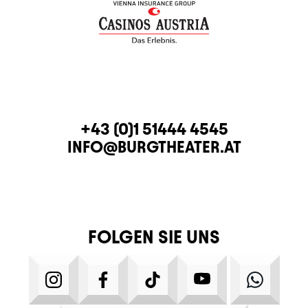
KONTAKT
TELEFON
+43 (0)1 51444 4545
E-MAIL
INFO@BURGTHEATER.AT
FOLGEN SIE UNS
INSTAGRAM
FACEBOOK
TIKTOK
YOUTUBE
WHATS