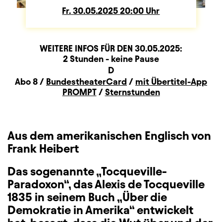
Fr.
Freitag
30.05.2025
20:00
Uhr
WEITERE INFOS FÜR DEN
30.05.2025
:
Dauer und Pausen
Beschreibung
Information
2 Stunden - keine Pause
Sitzplan
D
Zusatzinformation
Abo 8 /
BundestheaterCard
/
mit Übertitel-App
PROMPT
/
Sternstunden
Aus dem amerikanischen Englisch von
Frank Heibert
Das sogenannte „Tocqueville-
Paradoxon“, das Alexis de Tocqueville
1835 in seinem Buch „Über die
Demokratie in Amerika“ entwickelt