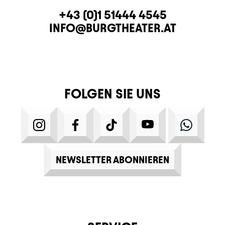
KONTAKT
TELEFON
+43 (0)1 51444 4545
E-MAIL
INFO@BURGTHEATER.AT
FOLGEN SIE UNS
INSTAGRAM
FACEBOOK
TIKTOK
YOUTUBE
WHATS
NEWSLETTER ABONNIEREN