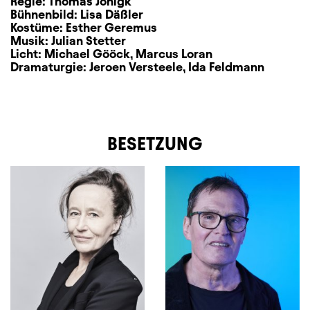
Regie:
Thomas Jonigk
Bühnenbild:
Lisa Däßler
Kostüme:
Esther Geremus
Musik:
Julian Stetter
Licht:
Michael Gööck
,
Marcus Loran
Dramaturgie:
Jeroen Versteele
,
Ida Feldmann
BESETZUNG