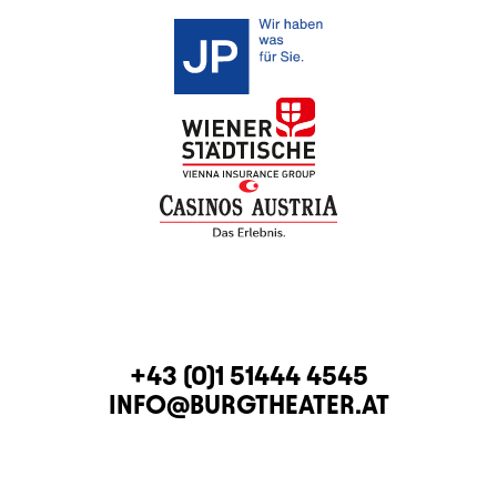
KONTAKT
TELEFON
+43 (0)1 51444 4545
E-MAIL
INFO@BURGTHEATER.AT