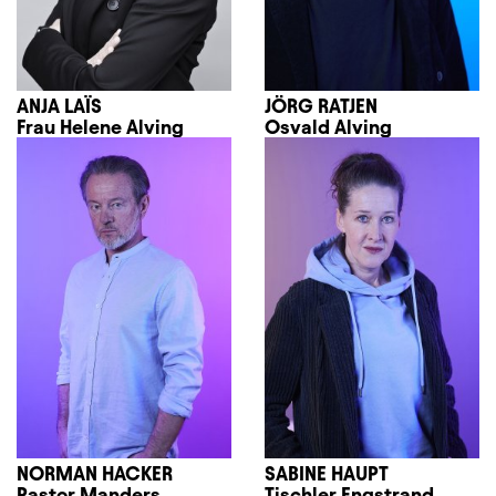
ANJA LAÏS
JÖRG RATJEN
Frau Helene Alving
Osvald Alving
NORMAN HACKER
SABINE HAUPT
Pastor Manders
Tischler Engstrand