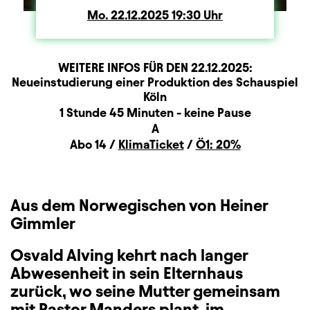
Mo.
Montag
22.12.2025
19:30
Uhr
WEITERE INFOS FÜR DEN
22.12.2025
:
Produktionspartner
Beschreibung
Information
Neueinstudierung einer Produktion des Schauspiel
Köln
Dauer und Pausen
1 Stunde 45 Minuten - keine Pause
Sitzplan
A
Zusatzinformation
Abo 14 /
KlimaTicket
/
Ö1: 20%
Aus dem Norwegischen von Heiner
Gimmler
Osvald Alving kehrt nach langer
Abwesenheit in sein Elternhaus
zurück, wo seine Mutter gemeinsam
mit Pastor Manders plant, im