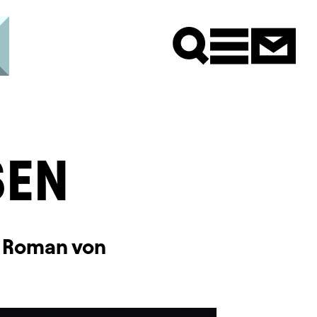
Newsle
SEN
m Roman von