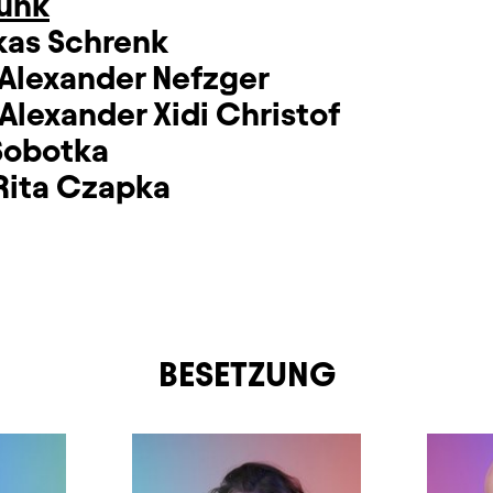
runk
kas Schrenk
Alexander Nefzger
Alexander Xidi Christof
Sobotka
Rita Czapka
BESETZUNG