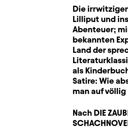
Die irrwitzige
Lilliput und i
Abenteuer; mi
bekannten Expe
Land der spre
Literaturklas
als Kinderbuch
Satire: Wie ab
man auf völlig
Nach DIE ZAUB
SCHACHNOVELLE