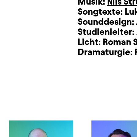
Musik:
Nils St
Songtexte:
Lu
Sounddesign:
Studienleiter:
Licht:
Roman 
Dramaturgie: