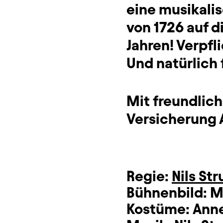
eine musikali
von 1726 auf d
Jahren! Verpfl
Und natürlich f
Mit freundlic
Versicherung 
Regie:
Nils St
Bühnenbild:
M
Kostüme:
Anne