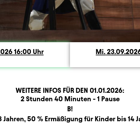
rstag
.2026
16:00
Uhr
Mi.
Mittwoch
23.09.202
WEITERE INFOS FÜR DEN
01.01.2026
:
rmation
2 Stunden 40 Minuten - 1 Pause
B!
8 Jahren, 50 % Ermäßigung für Kinder bis 14 J