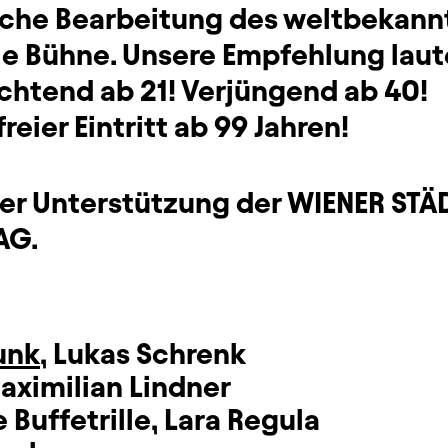
sche Bearbeitung des weltbekannt
ie Bühne. Unsere Empfehlung laute
ichtend ab 21! Verjüngend ab 40!
reier Eintritt ab 99 Jahren!
her Unterstützung der WIENER ST
AG.
runk
,
Lukas Schrenk
aximilian Lindner
 Buffetrille
,
Lara Regula