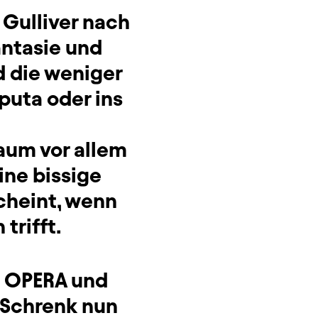
 Gulliver nach
antasie und
 die weniger
puta oder ins
aum vor allem
ine bissige
scheint, wenn
trifft.
E OPERA und
 Schrenk nun