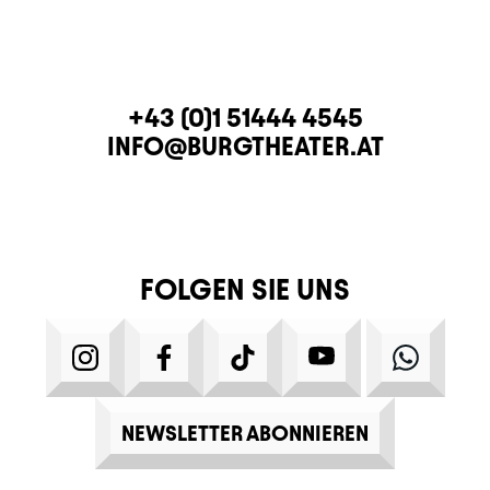
KONTAKT
TELEFON
+43 (0)1 51444 4545
E-MAIL
INFO@BURGTHEATER.AT
FOLGEN SIE UNS
INSTAGRAM
FACEBOOK
TIKTOK
YOUTUBE
WHATS
NEWSLETTER ABONNIEREN