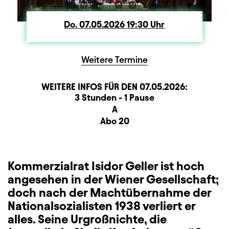
Do.
Donnerstag
07.05.2026
19:30
Uhr
Weitere Termine
WEITERE INFOS FÜR DEN
07.05.2026
:
Dauer und Pausen
Beschreibung
Information
3 Stunden - 1 Pause
Sitzplan
A
Zusatzinformation
Abo 20
Kommerzialrat Isidor Geller ist hoch
angesehen in der Wiener Gesellschaft;
doch nach der Machtübernahme der
Nationalsozialisten 1938 verliert er
alles. Seine Urgroßnichte, die