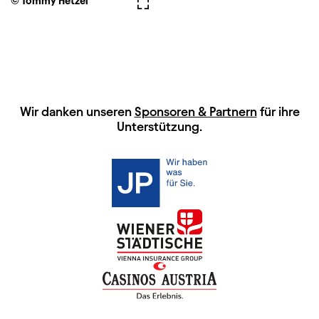
© Tommy Hetzel
Vollbild
HAUPTSPONSOREN
Wir danken unseren
Sponsoren & Partnern
für ihre
Unterstützung.