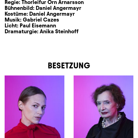
Regie:
Thorleifur Örn Arnarsson
Bühnenbild:
Daniel Angermayr
Kostüme:
Daniel Angermayr
Musik:
Gabriel Cazes
Licht:
Paul Eisemann
Dramaturgie:
Anika Steinhoff
BESETZUNG