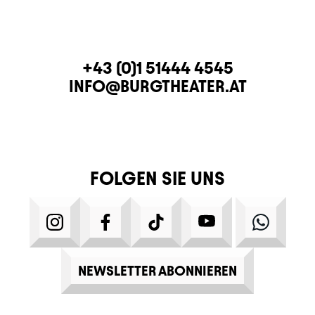
KONTAKT
TELEFON
+43 (0)1 51444 4545
E-MAIL
INFO@BURGTHEATER.AT
FOLGEN SIE UNS
INSTAGRAM
FACEBOOK
TIKTOK
YOUTUBE
WHATS
NEWSLETTER ABONNIEREN