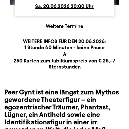
Sa.
Samstag
20.06.2026
20:00
Uhr
Weitere Termine
WEITERE INFOS FÜR DEN
20.06.2026
:
Dauer und Pausen
Beschreibung
Information
1 Stunde 40 Minuten - keine Pause
Sitzplan
A
Zusatzinformation
250 Karten zum Jubiläumspreis von € 25,-
/
Sternstunden
Peer Gynt ist eine längst zum Mythos
gewordene Theaterfigur – ein
egozentrischer Träumer, Phantast,
Lügner, ein Antiheld sowie eine
Identifikationsfigur in einer irr