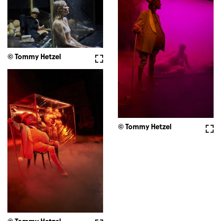
© Tommy Hetzel
Vollbild
© Tommy Hetzel
Voll