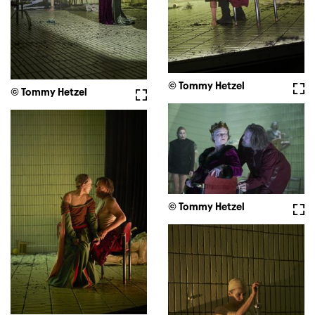
© Tommy Hetzel
Voll
© Tommy Hetzel
Vollbild
© Tommy Hetzel
Voll