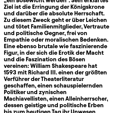
„ein Bösewicht werden“. Sein erklärtes
Ziel ist die Erringung der Königskrone
und darüber die absolute Herrschaft.
Zu diesem Zweck geht er über Leichen
und tötet Familienmitglieder, Vertraute
und politische Gegner, frei von
Empathie oder moralischen Bedenken.
Eine ebenso brutale wie faszinierende
Figur, in der sich die Erotik der Macht
und die Faszination des Bösen
vereinen: William Shakespeare hat
1593 mit Richard III. einen der größten
Verführer der Theaterliteratur
geschaffen, einen schauspielernden
Politiker und zynischen
Machiavellisten, einen Alleinherrscher,
dessen geistige und politische Erben
bis zum heutigen Tag ihr Unwesen