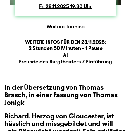
Fr.
Freitag
28.11.2025
19:30
Uhr
Weitere Termine
WEITERE INFOS FÜR DEN
28.11.2025
:
Dauer und Pausen
Beschreibung
Information
2 Stunden 50 Minuten - 1 Pause
Sitzplan
A!
Zusatzinformation
Freunde des Burgtheaters /
Einführung
In der Übersetzung von Thomas
Brasch, in einer Fassung von Thomas
Jonigk
Richard, Herzog von Gloucester, ist
hässlich und missgebildet und will