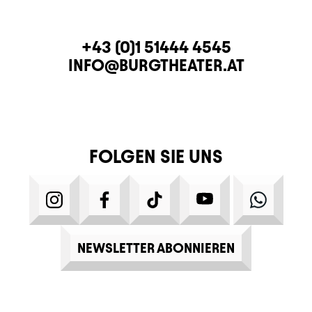
KONTAKT
TELEFON
+43 (0)1 51444 4545
E-MAIL
INFO@BURGTHEATER.AT
FOLGEN SIE UNS
INSTAGRAM
FACEBOOK
TIKTOK
YOUTUBE
WHATS
NEWSLETTER ABONNIEREN