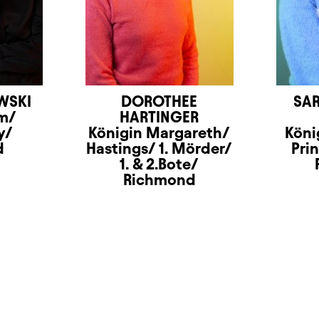
WSKI
DOROTHEE
SAR
m/
HARTINGER
y/
Königin Margareth/
Köni
d
Hastings/ 1. Mörder/
Pri
1. & 2.Bote/
Richmond