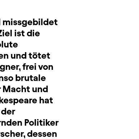
d missgebildet
iel ist die
olute
en und tötet
ner, frei von
nso brutale
er Macht und
akespeare hat
 der
nden Politiker
rscher, dessen