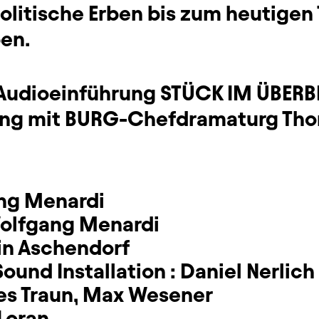
olitische Erben bis zum heutigen 
en.
e Audioeinführung STÜCK IM ÜBERB
ung mit BURG-Chefdramaturg Tho
ng Menardi
olfgang Menardi
in Aschendorf
ound Installation :
Daniel Nerlich
es Traun
,
Max Wesener
Loran