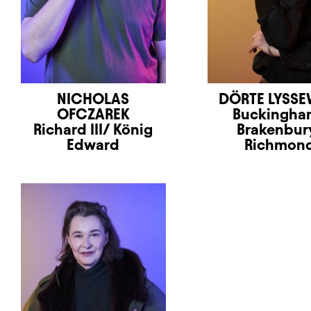
NICHOLAS
DÖRTE LYSSE
OFCZAREK
Buckingha
Richard III/ König
Brakenbur
Edward
Richmon