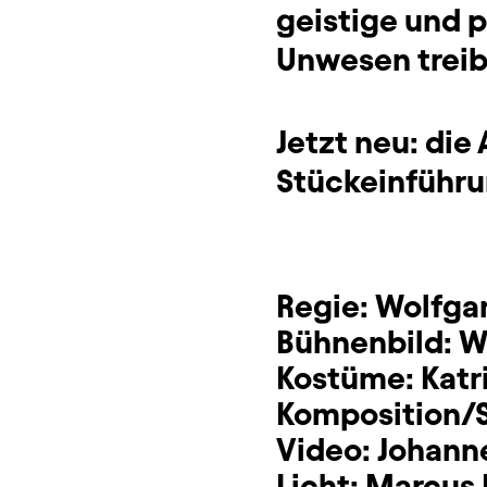
geistige und p
Unwesen treib
Jetzt neu: di
Stückeinführ
Regie:
Wolfga
Bühnenbild:
W
Kostüme:
Katr
Komposition/S
Video:
Johann
Licht:
Marcus 