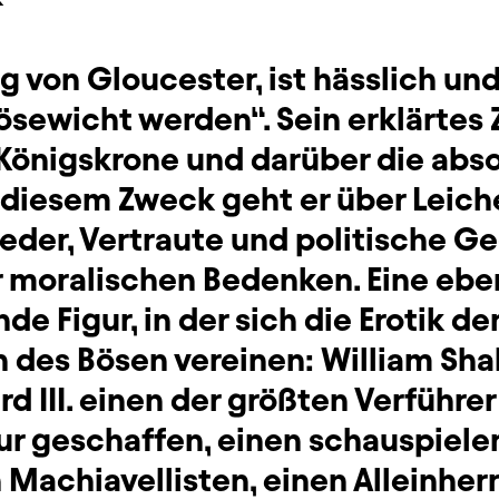
g von Gloucester, ist hässlich un
ösewicht werden“. Sein erklärtes Z
 Königskrone und darüber die abs
u diesem Zweck geht er über Leich
eder, Vertraute und politische Geg
 moralischen Bedenken. Eine ebe
nde Figur, in der sich die Erotik d
n des Bösen vereinen: William Sh
rd III. einen der größten Verführer
ur geschaffen, einen schauspieler
Machiavellisten, einen Alleinher