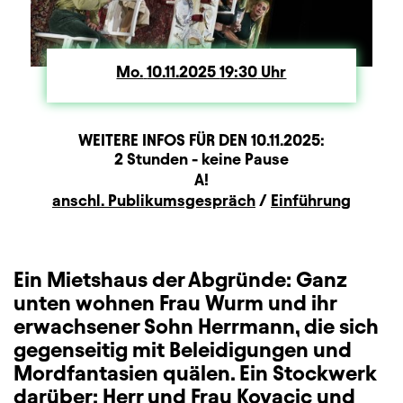
Mo.
Montag
10.11.2025
19:30
Uhr
WEITERE INFOS FÜR DEN
10.11.2025
:
Dauer und Pausen
Beschreibung
Information
2 Stunden - keine Pause
Sitzplan
A!
Zusatzinformation
anschl. Publikumsgespräch
/
Einführung
Ein Mietshaus der Abgründe: Ganz
unten wohnen Frau Wurm und ihr
erwachsener Sohn Herrmann, die sich
gegenseitig mit Beleidigungen und
Mordfantasien quälen. Ein Stockwerk
darüber: Herr und Frau Kovacic und