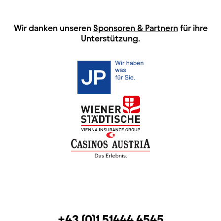
HAUPTSPONSOREN
Wir danken unseren
Sponsoren & Partnern
für ihre
Unterstützung.
KONTAKT
TELEFON
+43 (0)1 51444 4545