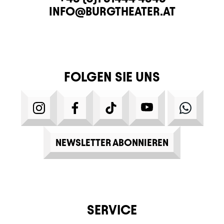
E-MAIL
INFO@BURGTHEATER.AT
FOLGEN SIE UNS
INSTAGRAM
FACEBOOK
TIKTOK
YOUTUBE
WHATS
NEWSLETTER ABONNIEREN
SERVICE