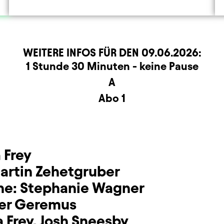
WEITERE INFOS FÜR DEN
09.06.2026
:
rmation
1 Stunde 30 Minuten - keine Pause
A
Abo 1
 Frey
artin Zehetgruber
ne:
Stephanie Wagner
her Geremus
 Frey
,
Josh Sneesby