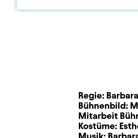
Dauer und Pausen
Beschreibung
Info
Sitzplan
Zusatzinformation
Regie:
Barbara
Bühnenbild:
M
Mitarbeit Büh
Kostüme:
Est
Musik:
Barbara