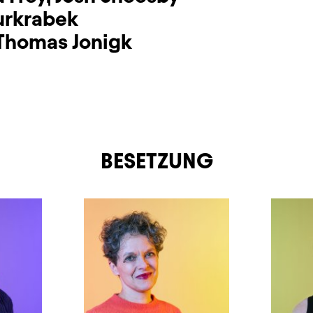
urkrabek
Thomas Jonigk
BESETZUNG