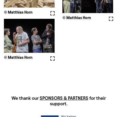
© Matthias Horn
Fullscreen
© Matthias Horn
Full
© Matthias Horn
Fullscreen
HAUPTSPONSOREN
We thank our
SPONSORS & PARTNERS
for their
support.