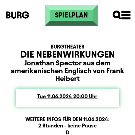
Skip to main content
SPIELPLAN
BURGTHEATER
DIE NEBENWIRKUNGEN
Jonathan Spector aus dem
amerikanischen Englisch von Frank
Heibert
Tue
Tuesday
11.06.2024
20:00
Uhr
WEITERE INFOS FÜR DEN
11.06.2024
:
Dauer und Pausen
Beschreibung
Information
2 Stunden - keine Pause
Sitzplan
D