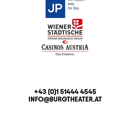
CONTACT
TELEPHONE
+43 (0)1 51444 4545
E-MAIL
INFO@BURGTHEATER.AT