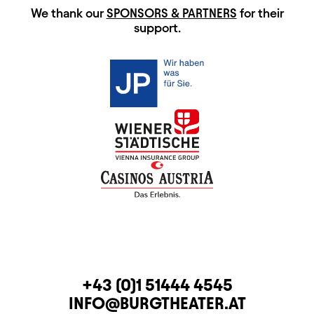
HAUPTSPONSOREN
We thank our
SPONSORS & PARTNERS
for their
support.
CONTACT
TELEPHONE
+43 (0)1 51444 4545
E-MAIL
INFO@BURGTHEATER.AT