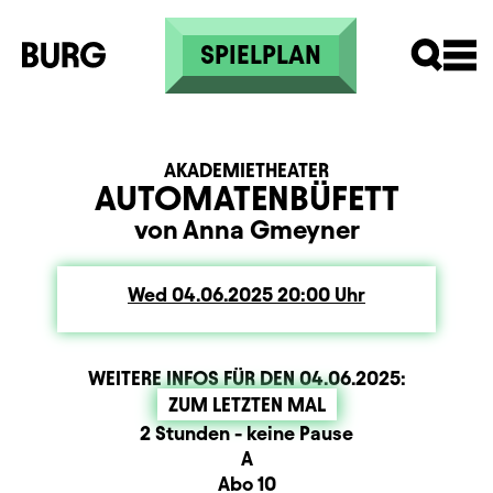
Skip to main content
SPIELPLAN
AKADEMIETHEATER
AUTOMATENBÜFETT
von Anna Gmeyner
Wed
Wednesday
04.06.2025
20:00
Uhr
WEITERE INFOS FÜR DEN
04.06.2025
:
ZUM LETZTEN MAL
Dauer und Pausen
Beschreibung
Information
2 Stunden - keine Pause
Sitzplan
A
Zusatzinformation
Abo 10