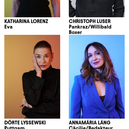
KATHARINA LORENZ
CHRISTOPH LUSER
Eva
Pankraz/Willibald
Boxer
DÖRTE LYSSEWSKI
ANNAMÁRIA LÁNG
Puttgam
Cäcilie/Redakteur