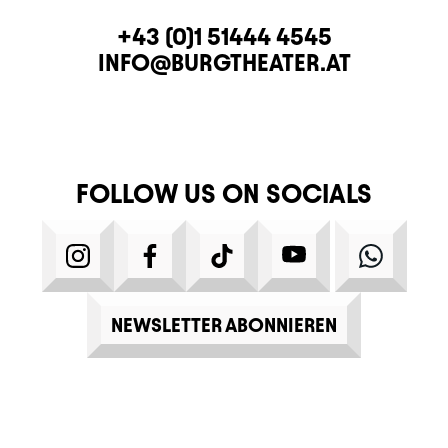
CONTACT
TELEPHONE
+43 (0)1 51444 4545
E-MAIL
INFO@BURGTHEATER.AT
FOLLOW US ON SOCIALS
INSTAGRAM
FACEBOOK
TIKTOK
YOUTUBE
WHATS
NEWSLETTER ABONNIEREN