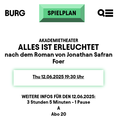
Skip to main content
SPIELPLAN
AKADEMIETHEATER
ALLES IST ERLEUCHTET
nach dem Roman von Jonathan Safran
Foer
Thu
Thursday
12.06.2025
19:30
Uhr
WEITERE INFOS FÜR DEN
12.06.2025
:
Dauer und Pausen
Beschreibung
Information
3 Stunden 5 Minuten - 1 Pause
Sitzplan
A
Zusatzinformation
Abo 20