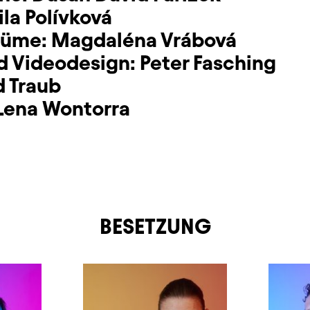
la Polívková
tüme:
Magdaléna Vrábová
d Videodesign:
Peter Fasching
d Traub
Lena Wontorra
BESETZUNG