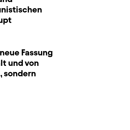
nistischen
upt
e neue Fassung
alt und von
n, sondern