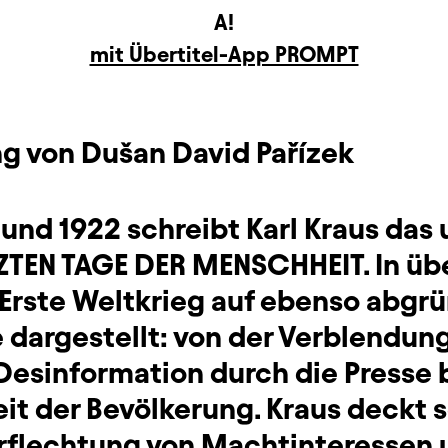
A!
mit Übertitel-App PROMPT
ng von Dušan David Pařízek
 und 1922 schreibt Karl Kraus da
ZTEN TAGE DER MENSCHHEIT. In üb
 Erste Weltkrieg auf ebenso abgr
dargestellt: von der Verblendung 
 Desinformation durch die Presse 
eit der Bevölkerung. Kraus deckt
Verflechtung von Machtinteressen