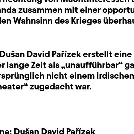
nda zusammen mit einer opportu
den Wahnsinn des Krieges überha
Dušan David Pařízek erstellt ein
er lange Zeit als „unaufführbar“ g
rsprünglich nicht einem irdische
eater“ zugedacht war.
hne:
Dušan David Pařízek