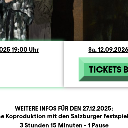
ag
2025
19:00
Uhr
Sa.
Samstag
12.09.202
TICKETS 
WEITERE INFOS FÜR DEN
27.12.2025
:
r
rmation
ne Koproduktion mit den Salzburger Festspie
3 Stunden 15 Minuten - 1 Pause