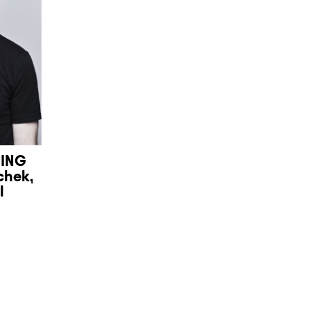
HING
chek,
l