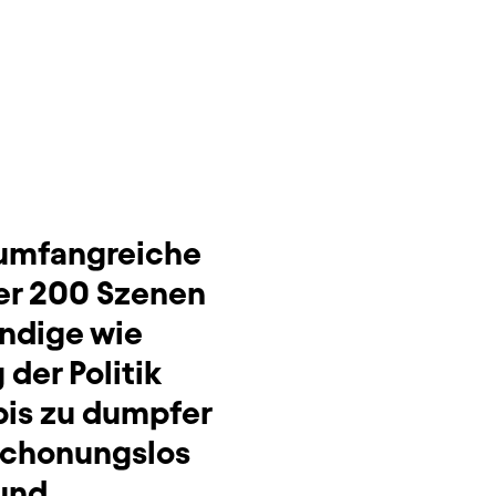
s umfangreiche
er 200 Szenen
ündige wie
der Politik
bis zu dumpfer
 schonungslos
 und