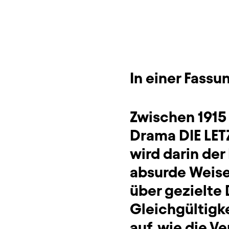
Sitzplan
Zusatzinformation
In einer Fassu
Zwischen 1915
Drama DIE LET
wird darin der
absurde Weise 
über gezielte
Gleichgültigk
auf, wie die 