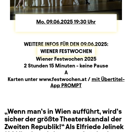
Mo.
Montag
09.06.2025
19:30
Uhr
WEITERE INFOS FÜR DEN
09.06.2025
:
WIENER FESTWOCHEN
Produktionspartner
Beschreibung
Information
Wiener Festwochen 2025
Dauer und Pausen
2 Stunden 15 Minuten - keine Pause
Sitzplan
A
Zusatzinformation
Karten unter www.festwochen.at /
mit Übertitel-
App PROMPT
„Wenn man’s in Wien aufführt, wird’s
sicher der größte Theaterskandal der
Zweiten Republik!“ Als Elfriede Jelinek