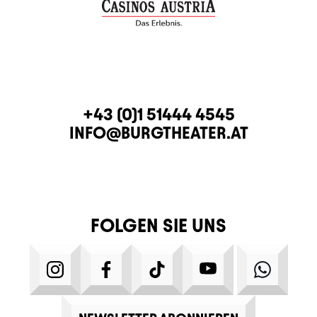
KONTAKT
TELEFON
+43 (0)1 51444 4545
E-MAIL
INFO@BURGTHEATER.AT
FOLGEN SIE UNS
INSTAGRAM
FACEBOOK
TIKTOK
YOUTUBE
WHATS