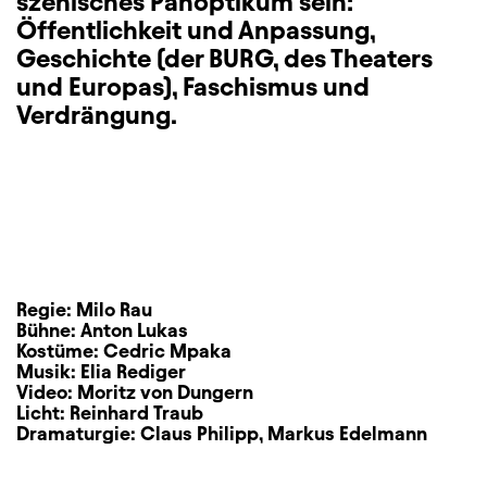
szenisches Panoptikum sein:
Öffentlichkeit und Anpassung,
Geschichte (der BURG, des Theaters
und Europas), Faschismus und
Verdrängung.
Regie:
Milo Rau
Bühne:
Anton Lukas
Kostüme:
Cedric Mpaka
Musik:
Elia Rediger
Video:
Moritz von Dungern
Licht:
Reinhard Traub
Dramaturgie:
Claus Philipp
,
Markus Edelmann