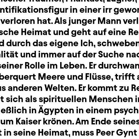
ntifikationsfigur in einer irr gew
verloren hat. Als junger Mann ver
sche Heimat und geht auf eine Re
d durch das eigene Ich, schwebe
lität und immer auf der Suche na
seiner Rolle im Leben. Er durchw
erquert Meere und Flüsse, trifft 
s anderen Welten. Er kommt zu R
t sich als spirituellen Menschen i
ließlich in Ägypten in einem psyc
um Kaiser krönen. Am Ende seines
 in seine Heimat, muss Peer Gynt