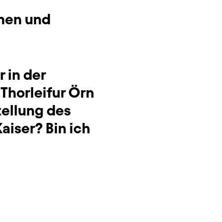
men und
 in der
 Thorleifur Örn
tellung des
Kaiser? Bin ich