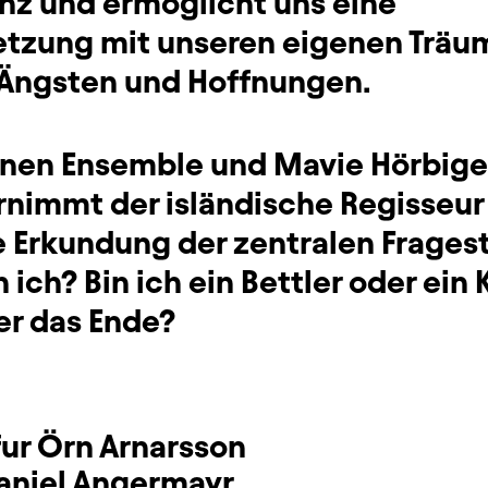
enz und ermöglicht uns eine
tzung mit unseren eigenen Träu
Ängsten und Hoffnungen.
inen Ensemble und Mavie Hörbiger
ernimmt der isländische Regisseur
e Erkundung der zentralen Frages
 ich? Bin ich ein Bettler oder ein 
er das Ende?
fur Örn Arnarsson
aniel Angermayr