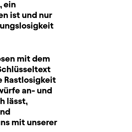
 ein
n ist und nur
tungslosigkeit
Ibsen mit dem
Schlüsseltext
 Rastlosigkeit
würfe an- und
 lässt,
und
uns mit unserer