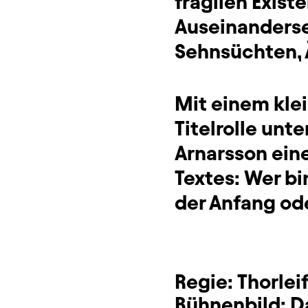
fragilen Exist
Auseinanderse
Sehnsüchten, 
Mit einem kle
Titelrolle unt
Arnarsson ein
Textes: Wer bin
der Anfang od
Regie:
Thorlei
Bühnenbild:
D