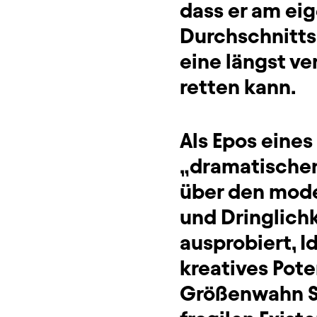
dass er am eig
Durchschnitts
eine längst ve
retten kann.
Als Epos eines
„dramatischen
über den mode
und Dringlich
ausprobiert, I
kreatives Pote
Größenwahn Sch