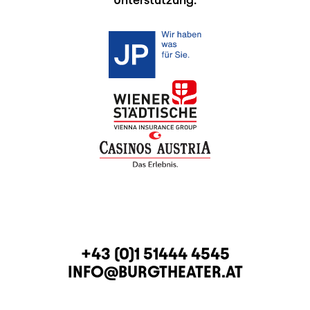
KONTAKT
TELEFON
+43 (0)1 51444 4545
E-MAIL
INFO@BURGTHEATER.AT