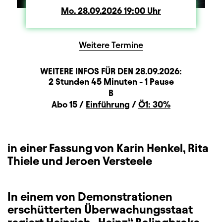
Mo.
Montag
28.09.2026
19:00
Uhr
Weitere Termine
WEITERE INFOS FÜR DEN
28.09.2026
:
Dauer und Pausen
Beschreibung
Information
2 Stunden 45 Minuten - 1 Pause
Sitzplan
B
Zusatzinformation
Abo 15 /
Einführung
/
Ö1: 30%
in einer Fassung von Karin Henkel, Rita
Thiele und Jeroen Versteele
In einem von Demonstrationen
erschütterten Überwachungsstaat