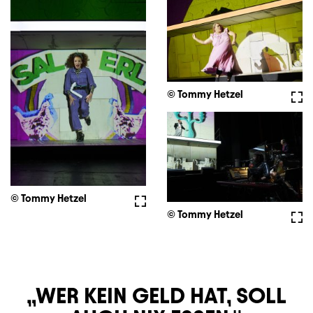
© Tommy Hetzel
Voll
© Tommy Hetzel
Vollbild
© Tommy Hetzel
Voll
WER KEIN GELD HAT, SOLL