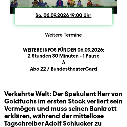
So.
Sonntag
06.09.2026
19:00
Uhr
Weitere Termine
WEITERE INFOS FÜR DEN
06.09.2026
:
Dauer und Pausen
Beschreibung
Information
2 Stunden 30 Minuten - 1 Pause
Sitzplan
A
Zusatzinformation
Abo 22 /
BundestheaterCard
Verkehrte Welt: Der Spekulant Herr von
Goldfuchs im ersten Stock verliert sein
Vermögen und muss seinen Bankrott
erklären, während der mittellose
Tagschreiber Adolf Schlucker zu