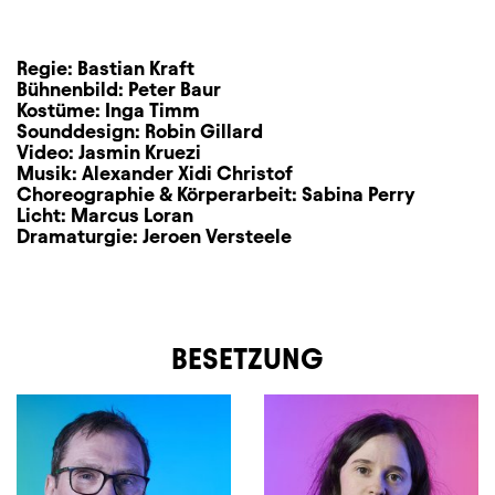
Regie:
Bastian Kraft
Bühnenbild:
Peter Baur
Kostüme:
Inga Timm
Sounddesign:
Robin Gillard
Video:
Jasmin Kruezi
Musik:
Alexander Xidi Christof
Choreographie & Körperarbeit:
Sabina Perry
Licht:
Marcus Loran
Dramaturgie:
Jeroen Versteele
BESETZUNG