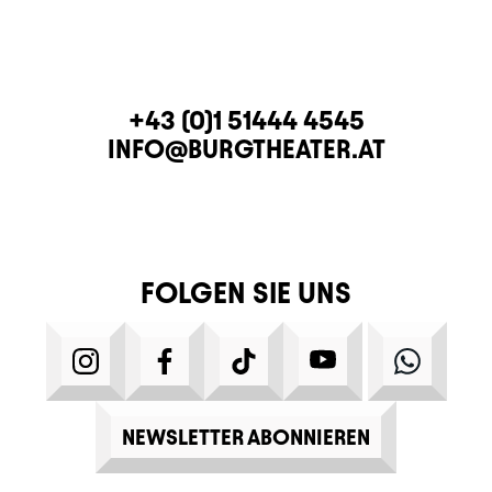
KONTAKT
TELEFON
+43 (0)1 51444 4545
E-MAIL
INFO@BURGTHEATER.AT
FOLGEN SIE UNS
INSTAGRAM
FACEBOOK
TIKTOK
YOUTUBE
WHATS
NEWSLETTER ABONNIEREN