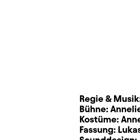
Dauer und Pausen
Beschreibung
Info
Sitzplan
Zusatzinformation
Regie & Musik
Bühne:
Anneli
Kostüme:
Anne
Fassung:
Luka
Sounddesign: