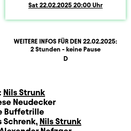
Sat
Saturday
22.02.2025
20:00
Uhr
WEITERE INFOS FÜR DEN
22.02.2025
:
rmation
2 Stunden - keine Pause
D
:
Nils Strunk
ese Neudecker
 Buffetrille
s Schrenk
,
Nils Strunk
Alexander Nefzger