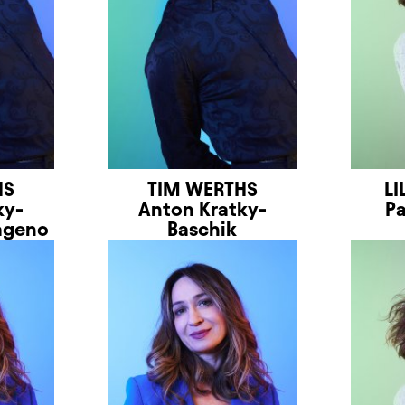
HS
TIM WERTHS
LI
ky-
Anton Kratky-
Pa
ageno
Baschik