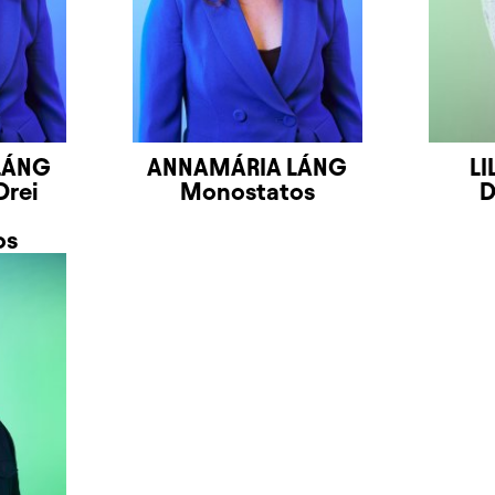
LÁNG
ANNAMÁRIA LÁNG
LI
Drei
Monostatos
D
os