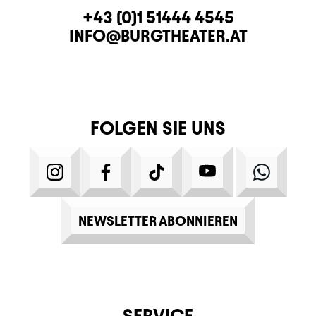
KONTAKT
TELEFON
+43 (0)1 51444 4545
E-MAIL
INFO@BURGTHEATER.AT
FOLGEN SIE UNS
INSTAGRAM
FACEBOOK
TIKTOK
YOUTUBE
WHATS
NEWSLETTER ABONNIEREN
SERVICE