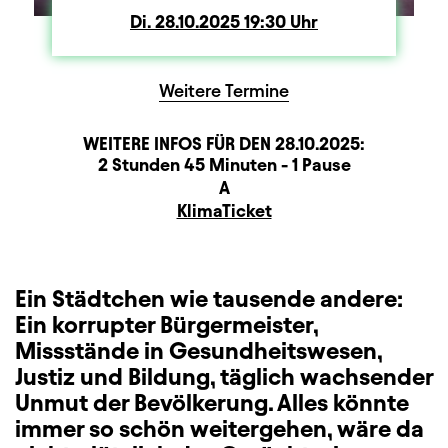
Di.
Dienstag
28.10.2025
19:30
Uhr
Weitere Termine
WEITERE INFOS FÜR DEN
28.10.2025
:
Dauer und Pausen
Beschreibung
Information
2 Stunden 45 Minuten - 1 Pause
Sitzplan
A
Zusatzinformation
KlimaTicket
Ein Städtchen wie tausende andere:
Ein korrupter Bürgermeister,
Missstände in Gesundheitswesen,
Justiz und Bildung, täglich wachsender
Unmut der Bevölkerung. Alles könnte
immer so schön weitergehen, wäre da