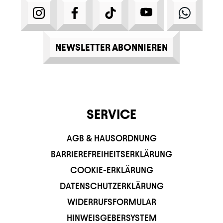
INSTAGRAM
FACEBOOK
TIKTOK
YOUTUBE
WHATS
NEWSLETTER ABONNIEREN
SERVICE
AGB & HAUSORDNUNG
BARRIEREFREIHEITSERKLÄRUNG
COOKIE-ERKLÄRUNG
DATENSCHUTZERKLÄRUNG
WIDERRUFSFORMULAR
HINWEISGEBERSYSTEM