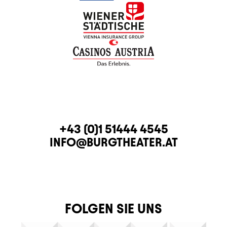
KONTAKT
TELEFON
+43 (0)1 51444 4545
E-MAIL
INFO@BURGTHEATER.AT
FOLGEN SIE UNS