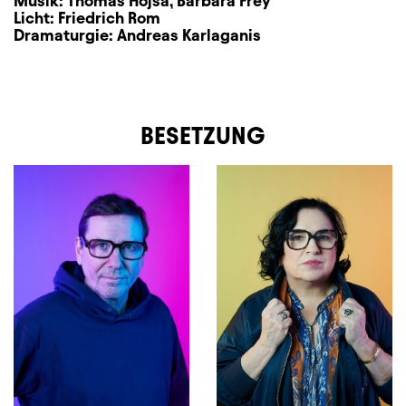
Musik:
Thomas Hojsa
,
Barbara Frey
Licht:
Friedrich Rom
Dramaturgie:
Andreas Karlaganis
BESETZUNG