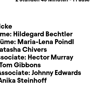
Icke
üme:
Hildegard Bechtler
tüme:
Maria-Lena Poindl
atasha Chivers
ssociate:
Hector Murray
Tom Gibbons
Associate:
Johnny Edwards
Anika Steinhoff