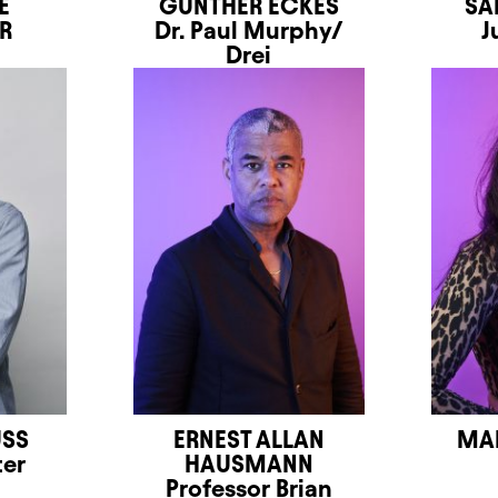
E
GUNTHER ECKES
SA
R
Dr. Paul Murphy/
J
Drei
SS
ERNEST ALLAN
MAR
ter
HAUSMANN
Professor Brian