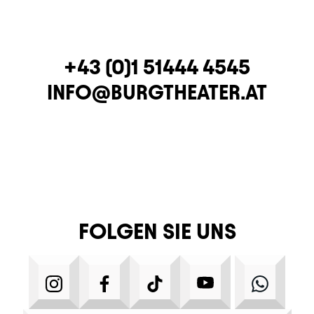
TELEFON
+43 (0)1 51444 4545
E-MAIL
INFO@BURGTHEATER.AT
FOLGEN SIE UNS
INSTAGRAM
FACEBOOK
TIKTOK
YOUTUBE
WHA