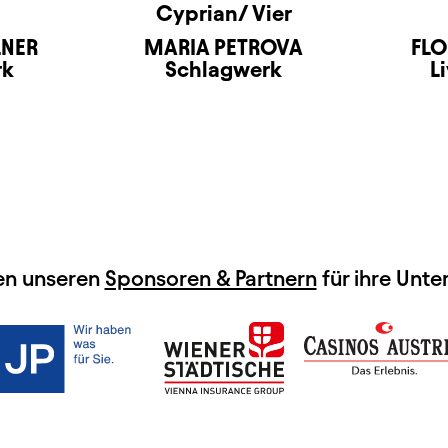
Cyprian/ Vier
LNER
MARIA PETROVA
FLO
rk
Schlagwerk
L
en unseren
Sponsoren & Partnern
für ihre Unte