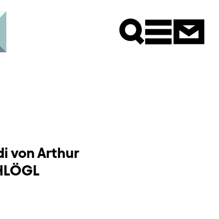
Newsle
di von Arthur
CHLÖGL