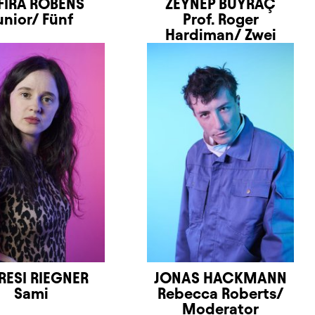
FIRA ROBENS
ZEYNEP BUYRAÇ
unior/ Fünf
Prof. Roger
Hardiman/ Zwei
ESI RIEGNER
JONAS HACKMANN
Sami
Rebecca Roberts/
Moderator