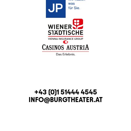
KONTAKT
TELEFON
+43 (0)1 51444 4545
E-MAIL
INFO@BURGTHEATER.AT