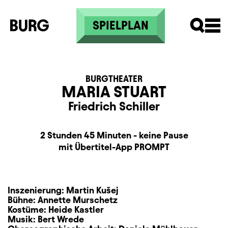
Direkt zum Inhalt
SPIELPLAN
BURGTHEATER
MARIA STUART
Friedrich Schiller
Dauer und Pausen
Beschreibung
Information
2 Stunden 45 Minuten - keine Pause
Zusatzinformation
mit Übertitel-App PROMPT
Inszenierung:
Martin Kušej
Bühne:
Annette Murschetz
Kostüme:
Heide Kastler
Musik:
Bert Wrede