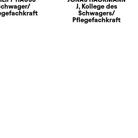
Schwager/
J, Kollege des
egefachkraft
Schwagers/
Pflegefachkraft