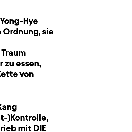
e Yong-Hye
n Ordnung, sie
n Traum
r zu essen,
Kette von
 Kang
-)Kontrolle,
rieb mit DIE