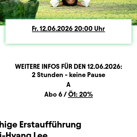
Fr.
Freitag
12.06.2026
20:00
Uhr
WEITERE INFOS FÜR DEN
12.06.2026
:
rmation
2 Stunden - keine Pause
A
Abo 6 /
Ö1: 20%
ige Erstaufführung
i-Hyang Lee