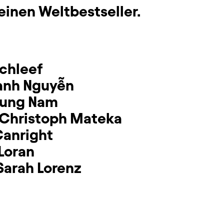
einen Weltbestseller.
chleef
anh Nguyễn
yung Nam
Christoph Mateka
 Canright
Loran
Sarah Lorenz