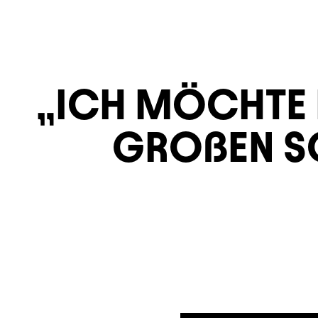
ICH MÖCHTE E
GROßEN S