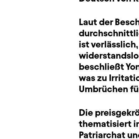
Laut der Besc
durchschnittli
ist verlässlich
widerstandslo
beschließt Yon
was zu Irritati
Umbrüchen fü
Die preisgekro
thematisiert i
Patriarchat un