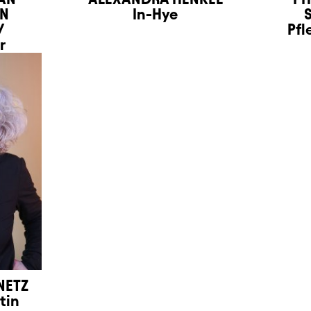
N
In-Hye
/
Pfl
r
NETZ
tin