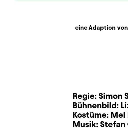
Produktionspartne
Beschreibung
Info
eine Adaption von
Dauer und Pausen
Sitzplan
Zusatzinformation
Regie:
Simon 
Bühnenbild:
L
Kostüme:
Mel
Musik:
Stefan