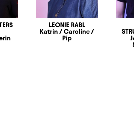
TERS
LEONIE RABL
Katrin / Caroline /
STR
erin
Pip
J