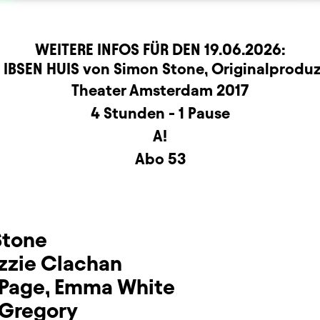
WEITERE INFOS FÜR DEN
19.06.2026
:
r
rmation
 IBSEN HUIS von Simon Stone, Originalproduz
Theater Amsterdam 2017
4 Stunden - 1 Pause
A!
Abo 53
Stone
izzie Clachan
 Page
,
Emma White
 Gregory