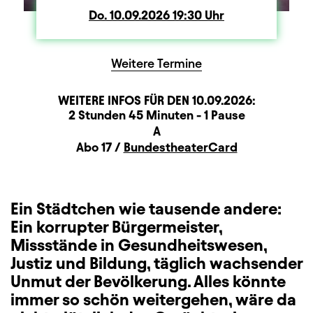
Do.
Donnerstag
10.09.2026
19:30
Uhr
Weitere Termine
WEITERE INFOS FÜR DEN
10.09.2026
:
Dauer und Pausen
Beschreibung
Information
2 Stunden 45 Minuten - 1 Pause
Sitzplan
A
Zusatzinformation
Abo 17 /
BundestheaterCard
Ein Städtchen wie tausende andere:
Ein korrupter Bürgermeister,
Missstände in Gesundheitswesen,
Justiz und Bildung, täglich wachsender
Unmut der Bevölkerung. Alles könnte
immer so schön weitergehen, wäre da