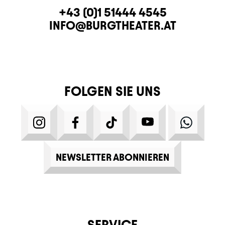
KONTAKT
TELEFON
+43 (0)1 51444 4545
E-MAIL
INFO@BURGTHEATER.AT
FOLGEN SIE UNS
INSTAGRAM
FACEBOOK
TIKTOK
YOUTUBE
WHATS
NEWSLETTER ABONNIEREN
SERVICE