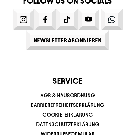
FOLLOW US ON SOCIALS
INSTAGRAM
FACEBOOK
TIKTOK
YOUTUBE
WHATS
NEWSLETTER ABONNIEREN
SERVICE
AGB & HAUSORDNUNG
BARRIEREFREIHEITSERKLÄRUNG
COOKIE-ERKLÄRUNG
DATENSCHUTZERKLÄRUNG
WIDERRUFSFORMULAR