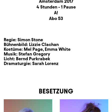
Amsterdam 2017
Dauer und Pausen
4 Stunden - 1 Pause
Sitzplan
A!
Zusatzinformation
Abo 53
Regie:
Simon Stone
Bühnenbild:
Lizzie Clachan
Kostüme:
Mel Page
,
Emma White
Musik:
Stefan Gregory
Licht:
Bernd Purkrabek
Dramaturgie:
Sarah Lorenz
BESETZUNG