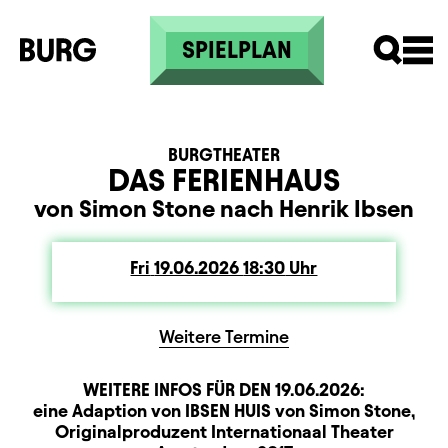
Skip to main content
SPIELPLAN
BURGTHEATER
DAS FERIENHAUS
von Simon Stone nach Henrik Ibsen
Fri
Friday
19.06.2026
18:30
Uhr
Weitere Termine
WEITERE INFOS FÜR DEN
19.06.2026
:
Produktionspartner
Beschreibung
Information
eine Adaption von IBSEN HUIS von Simon Stone,
Originalproduzent Internationaal Theater