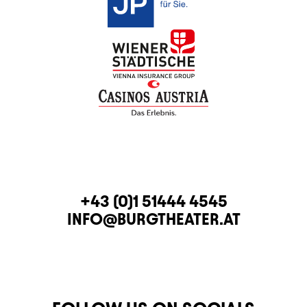
CONTACT
TELEPHONE
+43 (0)1 51444 4545
E-MAIL
INFO@BURGTHEATER.AT