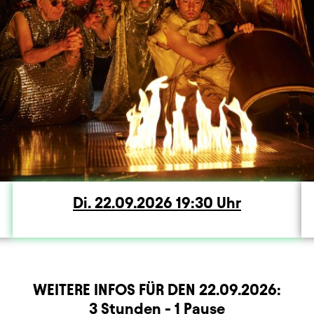
Di.
Dienstag
22.09.2026
19:30
Uhr
WEITERE INFOS FÜR DEN
22.09.2026
:
rmation
3 Stunden - 1 Pause