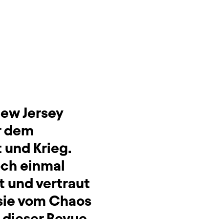
New Jersey
r dem
t und Krieg.
ch einmal
st und vertraut
 sie vom Chaos
n dieser Revue