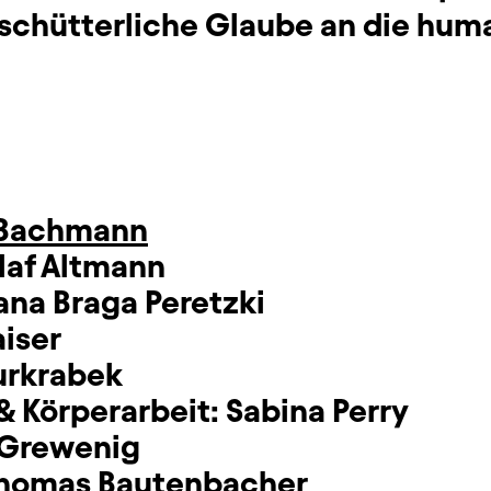
rschütterliche Glaube an die hum
 Bachmann
laf Altmann
ana Braga Peretzki
iser
urkrabek
& Körperarbeit:
Sabina Perry
 Grewenig
homas Bautenbacher