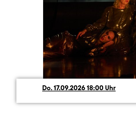
Do.
Donnerstag
17.09.2026
18:00
Uhr
Dauer und Pausen
Beschreibung
Info