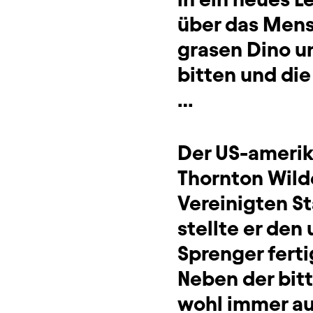
über das Mens
grasen Dino 
bitten und die
…
Der US-amerik
Thornton Wild
Vereinigten St
stellte er de
Sprenger ferti
Neben der bit
wohl immer auc