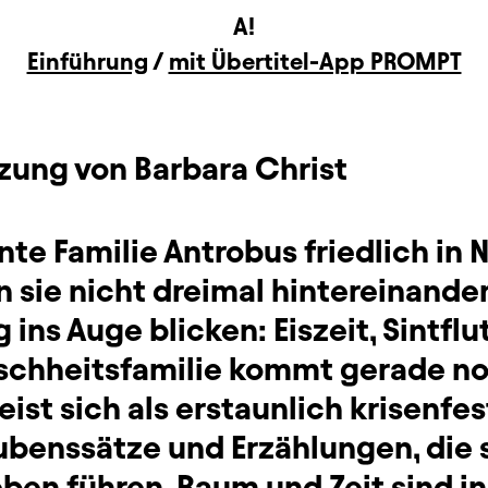
A!
Einführung
/
mit Übertitel-App PROMPT
tzung von Barbara Christ
nte Familie Antrobus friedlich in 
n sie nicht dreimal hintereinande
ins Auge blicken: Eiszeit, Sintflu
chheitsfamilie kommt gerade no
eist sich als erstaunlich krisenfe
aubenssätze und Erzählungen, die
eben führen. Raum und Zeit sind i