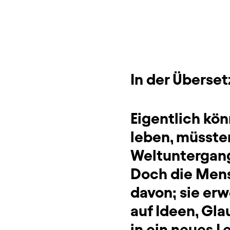
Sitzplan
Zusatzinformation
In der Überse
Eigentlich kön
leben, müsste
Weltuntergang 
Doch die Mens
davon; sie erw
auf Ideen, Gl
in ein neues L