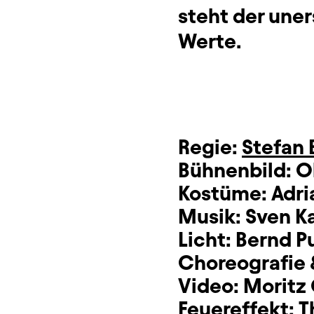
steht der une
Werte.
Regie:
Stefan
Bühnenbild:
O
Kostüme:
Adri
Musik:
Sven Ka
Licht:
Bernd P
Choreografie 
Video:
Moritz
Feuereffekt:
T