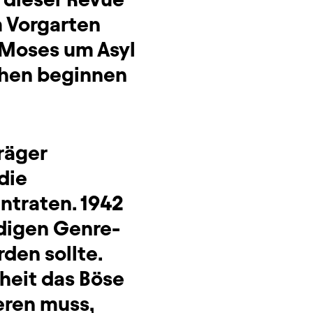
 Vorgarten
Moses um Asyl
echen beginnen
räger
die
ntraten. 1942
ndigen Genre-
den sollte.
heit das Böse
eren muss,