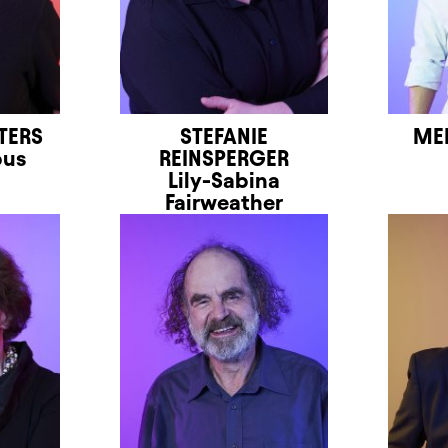
TERS
STEFANIE
MEH
bus
REINSPERGER
Lily-Sabina
Fairweather