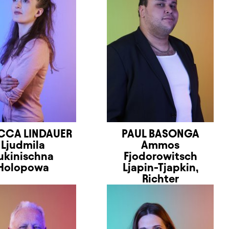
CCA LINDAUER
PAUL BASONGA
Ljudmila
Ammos
ukinischna
Fjodorowitsch
Holopowa
Ljapin-Tjapkin,
Richter