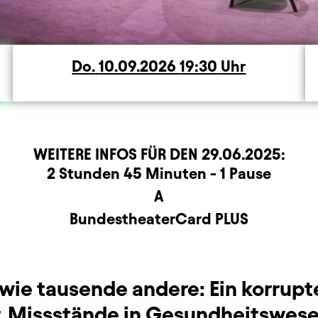
Do.
Donnerstag
10.09.2026
19:30
Uhr
WEITERE INFOS FÜR DEN
29.06.2025
:
rmation
2 Stunden 45 Minuten - 1 Pause
A
BundestheaterCard PLUS
 wie tausende andere: Ein korrupt
, Missstände in Gesundheitswese