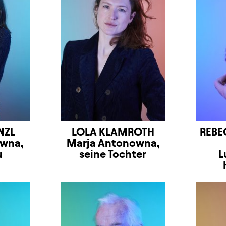
NZL
LOLA KLAMROTH
REBE
ewna,
Marja Antonowna,
u
seine Tochter
L