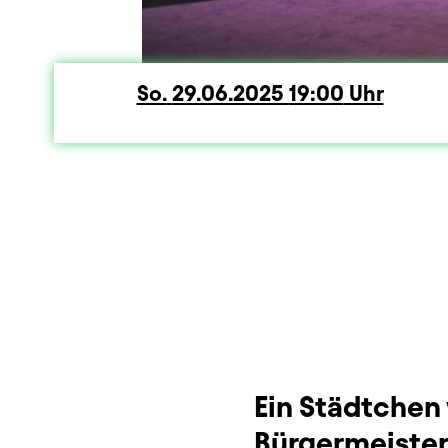
So.
Sonntag
29.06.2025
19:00
Uhr
Dauer und Pausen
Beschreibung
Info
Sitzplan
Zusatzinformation
Ein Städtchen
Bürgermeister