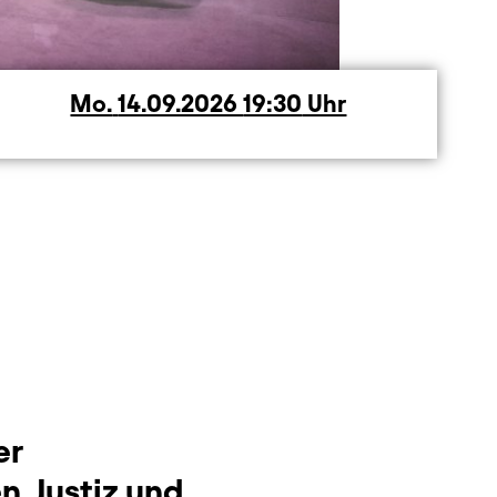
Mo.
Montag
14.09.2026
19:30
Uhr
er
n, Justiz und