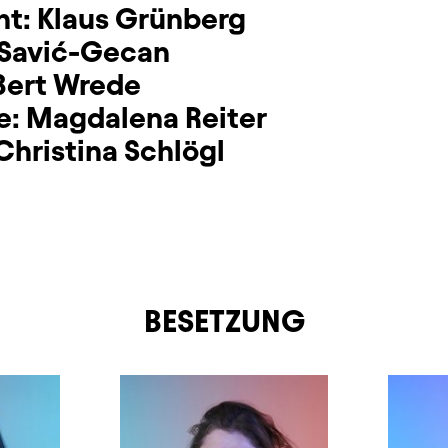
ht:
Klaus Grünberg
 Savić-Gecan
Bert Wrede
e:
Magdalena Reiter
Christina Schlögl
BESETZUNG