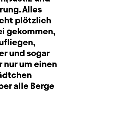
rung. Alles
ht plötzlich
 sei gekommen,
ufliegen,
er und sogar
er nur um einen
ädtchen
̈ber alle Berge