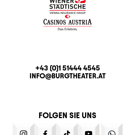
KONTAKT
TELEFON
+43 (0)1 51444 4545
E-MAIL
INFO@BURGTHEATER.AT
FOLGEN SIE UNS
INSTAGRAM
FACEBOOK
TIKTOK
YOUTUBE
WHATS