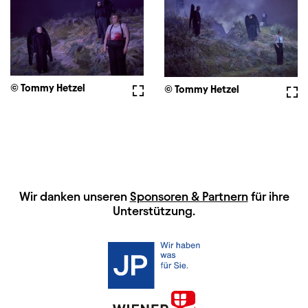
© Tommy Hetzel
Vollbild
© Tommy Hetzel
Voll
HAUPTSPONSOREN
Wir danken unseren
Sponsoren & Partnern
für ihre
Unterstützung.