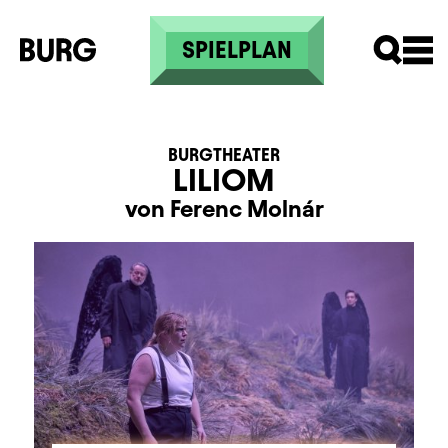
Direkt zum Inhalt
SPIELPLAN
BURGTHEATER
LILIOM
von Ferenc Molnár