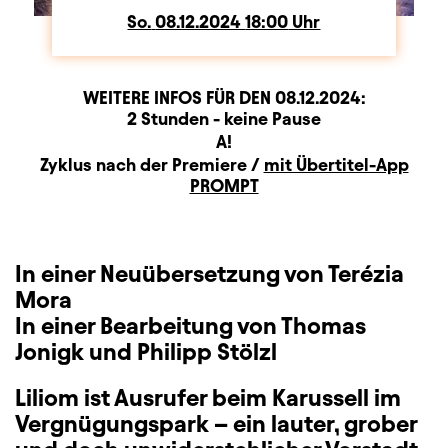
So.
Sonntag
08.12.2024
18:00
Uhr
WEITERE INFOS FÜR DEN
08.12.2024
:
Dauer und Pausen
Beschreibung
Information
2 Stunden - keine Pause
Sitzplan
A!
Zusatzinformation
Zyklus nach der Premiere /
mit Übertitel-App
PROMPT
In einer Neuübersetzung von Terézia
Mora
In einer Bearbeitung von Thomas
Jonigk und Philipp Stölzl
Liliom ist Ausrufer beim Karussell im
Vergnügungspark – ein lauter, grober