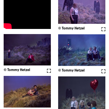
© Tommy Hetzel
Voll
© Tommy Hetzel
Vollbild
© Tommy Hetzel
Voll