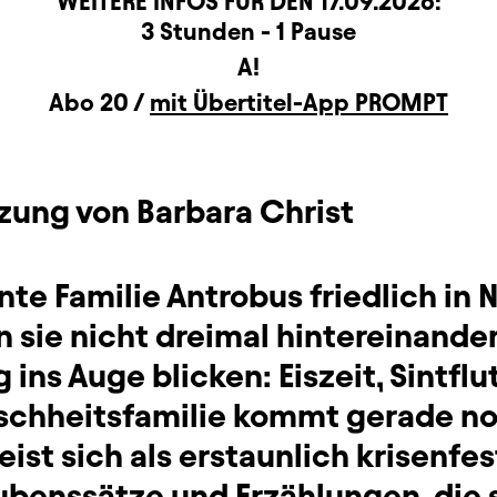
WEITERE INFOS FÜR DEN
17.09.2026
:
rmation
3 Stunden - 1 Pause
A!
Abo 20 /
mit Übertitel-App PROMPT
tzung von Barbara Christ
nte Familie Antrobus friedlich in 
n sie nicht dreimal hintereinande
ins Auge blicken: Eiszeit, Sintflu
chheitsfamilie kommt gerade no
eist sich als erstaunlich krisenfe
aubenssätze und Erzählungen, die