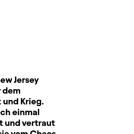
New Jersey
r dem
t und Krieg.
ch einmal
st und vertraut
 sie vom Chaos