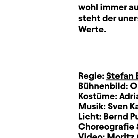
wohl immer auc
steht der une
Werte.
Regie:
Stefan
Bühnenbild:
O
Kostüme:
Adri
Musik:
Sven Ka
Licht:
Bernd P
Choreografie 
Video:
Moritz