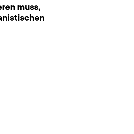
eren muss,
anistischen