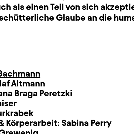
h als einen Teil von sich akzepti
rschütterliche Glaube an die hum
 Bachmann
laf Altmann
ana Braga Peretzki
iser
urkrabek
& Körperarbeit:
Sabina Perry
 Grewenig