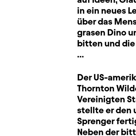
in ein neues L
über das Mens
grasen Dino 
bitten und die
…
Der US-amerik
Thornton Wild
Vereinigten St
stellte er de
Sprenger ferti
Neben der bit