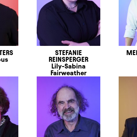
TERS
STEFANIE
MEH
bus
REINSPERGER
Lily-Sabina
Fairweather