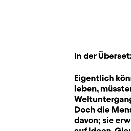
Dauer und Pausen
Beschreibung
Info
Sitzplan
Zusatzinformation
In der Überse
Eigentlich kön
leben, müsste
Weltuntergang 
Doch die Mens
davon; sie erw
auf Ideen, Gl