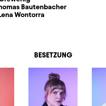
homas Bautenbacher
Lena Wontorra
BESETZUNG