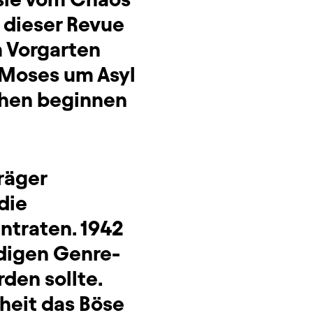
n dieser Revue
 Vorgarten
Moses um Asyl
echen beginnen
räger
die
ntraten. 1942
ndigen Genre-
den sollte.
heit das Böse