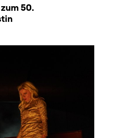
g zum 50.
tin